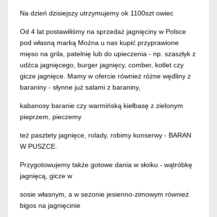
Na dzień dzisiejszy utrzymujemy ok 1100szt owiec
Od 4 lat postawiliśmy na sprzedaż jagnięciny w Polsce
pod własną marką Można u nas kupić przyprawione
mięso na grila, patelnię lub do upieczenia - np. szaszłyk z
udźca jagnięcego, burger jagnięcy, comber, kotlet czy
gicze jagnięce. Mamy w ofercie również różne wędliny z
baraniny - słynne już salami z baraniny,
kabanosy baranie czy warmińską kiełbasę z zielonym
pieprzem, pieczemy
też pasztety jagnięce, rolady, robimy konserwy - BARAN
W PUSZCE.
Przygotowujemy także gotowe dania w słoiku - wątróbkę
jagnięcą, gicze w
sosie własnym, a w sezonie jesienno-zimowym również
bigos na jagnięcinie